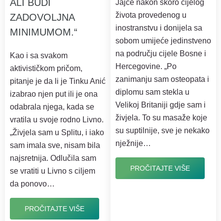
ALI BUDI
Jajce nakon skoro cijelog
života provedenog u
ZADOVOLJNA
inostranstvu i donijela sa
MINIMUMOM.“
sobom umijeće jedinstveno
na području cijele Bosne i
Kao i sa svakom
Hercegovine. „Po
aktivističkom pričom,
zanimanju sam osteopata i
pitanje je da li je Tinku Anić
diplomu sam stekla u
izabrao njen put ili je ona
Velikoj Britaniji gdje sam i
odabrala njega, kada se
živjela. To su masaže koje
vratila u svoje rodno Livno.
su suptilnije, sve je nekako
„Živjela sam u Splitu, i iako
nježnije…
sam imala sve, nisam bila
najsretnija. Odlučila sam
PROČITAJTE VIŠE
se vratiti u Livno s ciljem
da ponovo…
PROČITAJTE VIŠE