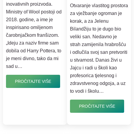
inovativnih proizvoda.
Otvaranje vlastitog prostora
Ministry of Wool postoji od
za vježbanje ogroman je
2018. godine, a ime je
korak, a za Jelenu
inspirisano omiljenom
Bilandžiju to je dugo bio
čarobnjačkom franšizom.
veliki san. Nedavno je
„Ideju za naziv firme sam
strah zamijenila hrabrošću
dobila od Harry Pottera, to
i odlučila svoj san pretvoriti
je meni divno, tako da mi
u stvarnost. Danas živi u
sad u…
Jajcu i radi u školi kao
profesorica tjelesnog i
PROČITAJTE VIŠE
zdravstvenog odgoja, a uz
to vodi i školu…
PROČITAJTE VIŠE